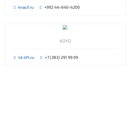
knauf.ru
+992 44-640-4200
KOYO
td-lift.ru
+7 (383) 291 99 09