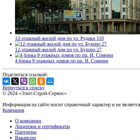
12-этажный жилой дом по ул. Рудаки 110
12-этажный жилой дом по ул. Бухоро 27
4 блока 9 этажных домов по пр. И. Сомони
Поделиться ссылкой:
Вернуться к списку
©
2024 «Элит-Строй-Сервис»
Информация на сайте носит справочный характер и не являетс
Компания
О компании
Лицензии и сертификаты
Партнеры
Вакансии