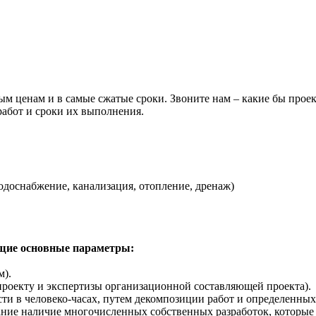
ым ценам и в самые сжатые сроки. Звоните нам – какие бы прое
абот и сроки их выполнения.
одоснабжение, канализация, отопление, дренаж)
щие основные параметры:
м).
 проекту и экспертизы организационной составляющей проекта).
сти в человеко-часах, путем декомпозиции работ и определенны
ание наличие многочисленных собственных разработок, которые 